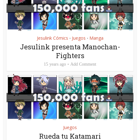
Jesulink Cómics
Juegos
Manga
•
•
Jesulink presenta Manochan-
Fighters
15 years ago
Add Comment
Juegos
Rueda tu Katamari