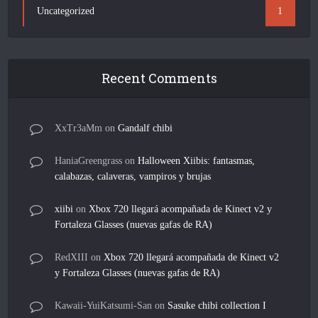
Uncategorized
1
Recent Comments
XxTr3aMm
on
Gandalf chibi
HaniaGreengrass
on
Halloween Xiibis: fantasmas,
calabazas, calaveras, vampiros y brujas
xiibi
on
Xbox 720 llegará acompañada de Kinect v2 y
Fortaleza Glasses (nuevas gafas de RA)
RedXIII
on
Xbox 720 llegará acompañada de Kinect v2
y Fortaleza Glasses (nuevas gafas de RA)
Kawaii-YuiKatsumi-San
on
Sasuke chibi collection I