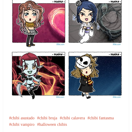
chibi asustado
chibi bruja
chibi calavera
chibi fantasma
chibi vampiro
halloween chibis