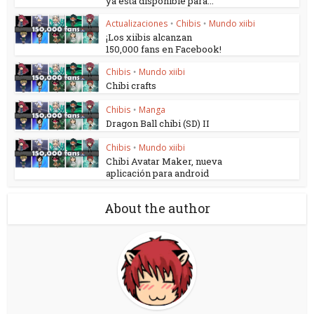
ya está disponible para...
Actualizaciones
Chibis
Mundo xiibi
•
•
¡Los xiibis alcanzan
150,000 fans en Facebook!
Chibis
Mundo xiibi
•
Chibi crafts
Chibis
Manga
•
Dragon Ball chibi (SD) II
Chibis
Mundo xiibi
•
Chibi Avatar Maker, nueva
aplicación para android
About the author