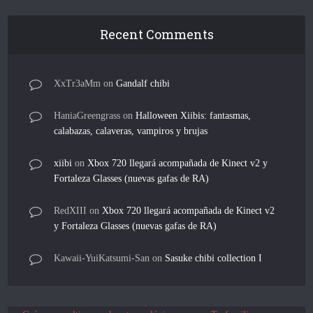
Recent Comments
XxTr3aMm
on
Gandalf chibi
HaniaGreengrass
on
Halloween Xiibis: fantasmas,
calabazas, calaveras, vampiros y brujas
xiibi
on
Xbox 720 llegará acompañada de Kinect v2 y
Fortaleza Glasses (nuevas gafas de RA)
RedXIII
on
Xbox 720 llegará acompañada de Kinect v2
y Fortaleza Glasses (nuevas gafas de RA)
Kawaii-YuiKatsumi-San
on
Sasuke chibi collection I