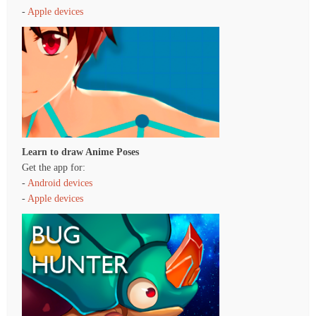
-
Apple devices
Learn to draw Anime Poses
Get the app for:
-
Android devices
-
Apple devices