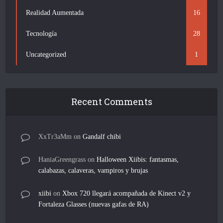
Realidad Aumentada
16
Tecnología
28
Uncategorized
1
Recent Comments
XxTr3aMm
on
Gandalf chibi
HaniaGreengrass
on
Halloween Xiibis: fantasmas,
calabazas, calaveras, vampiros y brujas
xiibi
on
Xbox 720 llegará acompañada de Kinect v2 y
Fortaleza Glasses (nuevas gafas de RA)