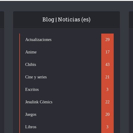
Blog | Noticias (es)
Actualizaciones
29
Anime
17
Chibis
43
Cine y series
21
Escritos
3
Jesulink Cómics
22
Juegos
20
Libros
3