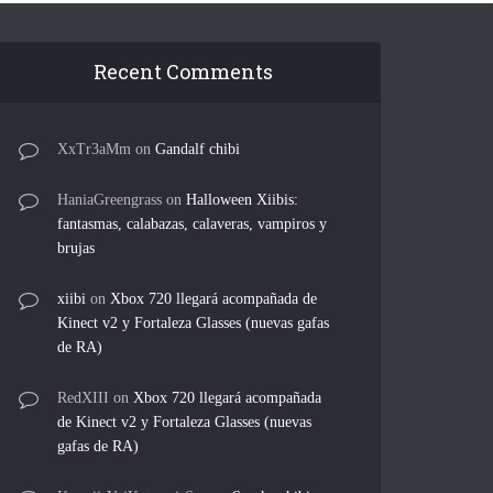
Recent Comments
XxTr3aMm
on
Gandalf chibi
HaniaGreengrass
on
Halloween Xiibis:
fantasmas, calabazas, calaveras, vampiros y
brujas
xiibi
on
Xbox 720 llegará acompañada de
Kinect v2 y Fortaleza Glasses (nuevas gafas
de RA)
RedXIII
on
Xbox 720 llegará acompañada
de Kinect v2 y Fortaleza Glasses (nuevas
gafas de RA)