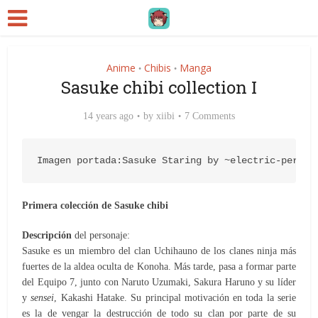
Anime
Chibis
Manga
•
•
Sasuke chibi collection I
14 years ago
by
xiibi
7 Comments
Imagen portada:Sasuke Staring by ~electric-perver
Primera colección de Sasuke chibi
Descripción
del personaje:
Sasuke es un miembro del clan Uchihauno de los clanes ninja más
fuertes de la aldea oculta de Konoha. Más tarde, pasa a formar parte
del Equipo 7, junto con Naruto Uzumaki, Sakura Haruno y su líder
y
sensei
, Kakashi Hatake. Su principal motivación en toda la serie
es la de vengar la destrucción de todo su clan por parte de su