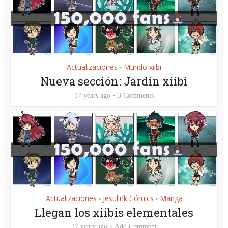
Actualizaciones
Mundo xiibi
•
Nueva sección: Jardín xiibi
17 years ago
3 Comments
Actualizaciones
Jesulink Cómics
Manga
•
•
Llegan los xiibis elementales
17 years ago
Add Comment