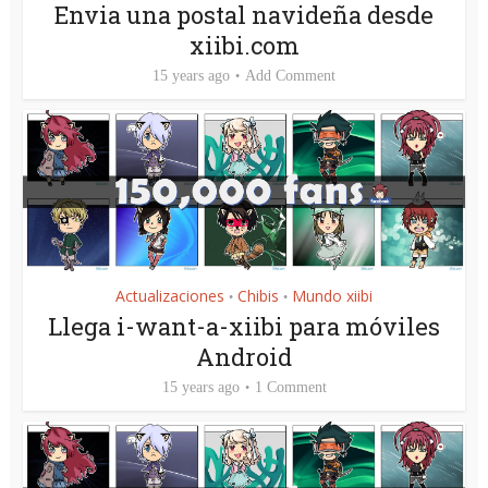
Envia una postal navideña desde
xiibi.com
15 years ago
Add Comment
Actualizaciones
Chibis
Mundo xiibi
•
•
Llega i-want-a-xiibi para móviles
Android
15 years ago
1 Comment