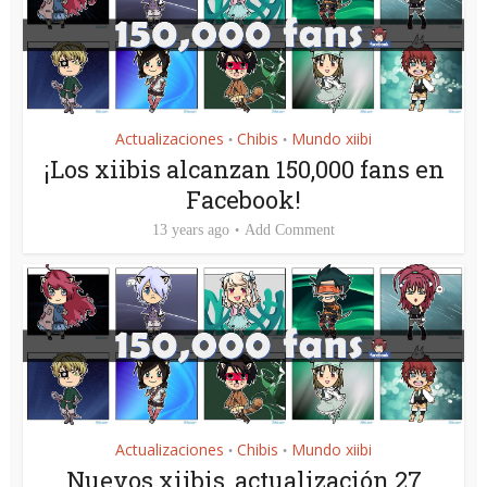
Actualizaciones
Chibis
Mundo xiibi
•
•
¡Los xiibis alcanzan 150,000 fans en
Facebook!
13 years ago
Add Comment
Actualizaciones
Chibis
Mundo xiibi
•
•
Nuevos xiibis, actualización 27