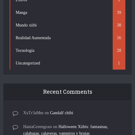
Manga
39
Mundo xiibi
38
Realidad Aumentada
16
Tecnología
28
Uncategorized
1
Recent Comments
XxTr3aMm
on
Gandalf chibi
HaniaGreengrass
on
Halloween Xiibis: fantasmas,
calabazas, calaveras, vampiros y brujas