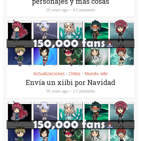
personajes y más cosas
16 years ago
4 Comments
Actualizaciones
Chibis
Mundo xiibi
•
•
Envía un xiibi por Navidad
16 years ago
2 Comments