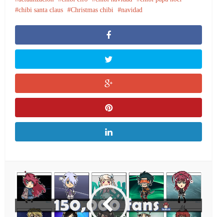
chibi santa claus
Christmas chibi
navidad