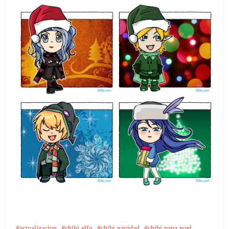
actualizacion
chibi elfo
chibi navidad
chibi papa noel