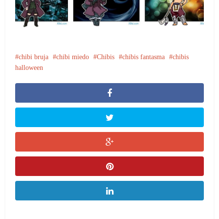
chibi bruja
chibi miedo
Chibis
chibis fantasma
chibis
halloween