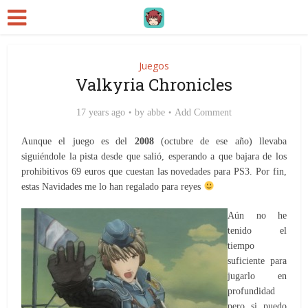
Juegos
Valkyria Chronicles
17 years ago
by
abbe
Add Comment
Aunque el juego es del
2008
(octubre de ese año) llevaba
siguiéndole la pista desde que salió, esperando a que bajara de los
prohibitivos 69 euros que cuestan las novedades para PS3. Por fin,
estas Navidades me lo han regalado para reyes
Aún no he
tenido el
tiempo
suficiente para
jugarlo en
profundidad
pero si puedo