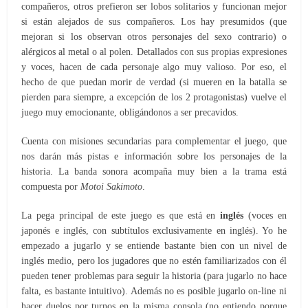
compañeros, otros prefieron ser lobos solitarios y funcionan mejor
si están alejados de sus compañeros. Los hay presumidos (que
mejoran si los observan otros personajes del sexo contrario) o
alérgicos al metal o al polen. Detallados con sus propias expresiones
y voces, hacen de cada personaje algo muy valioso. Por eso, el
hecho de que puedan morir de verdad (si mueren en la batalla se
pierden para siempre, a excepción de los 2 protagonistas) vuelve el
juego muy emocionante, obligándonos a ser precavidos.
Cuenta con misiones secundarias para complementar el juego, que
nos darán más pistas e información sobre los personajes de la
historia. La banda sonora acompaña muy bien a la trama está
compuesta por
Motoi Sakimoto
.
La pega principal de este juego es que está en
inglés
(voces en
japonés e inglés, con subtítulos exclusivamente en inglés). Yo he
empezado a jugarlo y se entiende bastante bien con un nivel de
inglés medio, pero los jugadores que no estén familiarizados con él
pueden tener problemas para seguir la historia (para jugarlo no hace
falta, es bastante intuitivo). Además no es posible jugarlo on-line ni
hacer duelos por turnos en la misma consola (no entiendo porque