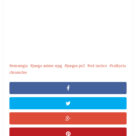
estrategia
juego anime srpg
juegos ps3
rol tactico
valkyria
chronicles