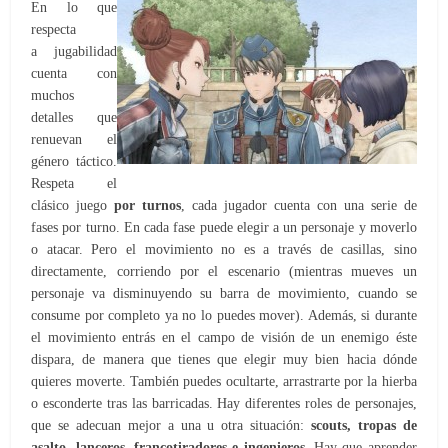
En lo que
respecta
a jugabilidad
cuenta con
muchos
detalles que
renuevan el
género táctico.
Respeta el
clásico juego
por turnos
, cada jugador cuenta con una serie de
fases por turno. En cada fase puede elegir a un personaje y moverlo
o atacar. Pero el movimiento no es a través de casillas, sino
directamente, corriendo por el escenario (mientras mueves un
personaje va disminuyendo su barra de movimiento, cuando se
consume por completo ya no lo puedes mover). Además, si durante
el movimiento entrás en el campo de visión de un enemigo éste
dispara, de manera que tienes que elegir muy bien hacia dónde
quieres moverte. También puedes ocultarte, arrastrarte por la hierba
o esconderte tras las barricadas. Hay diferentes roles de personajes,
que se adecuan mejor a una u otra situación:
scouts, tropas de
asalto, lanceros, francotiradores e ingenieros
. Hay que aprender