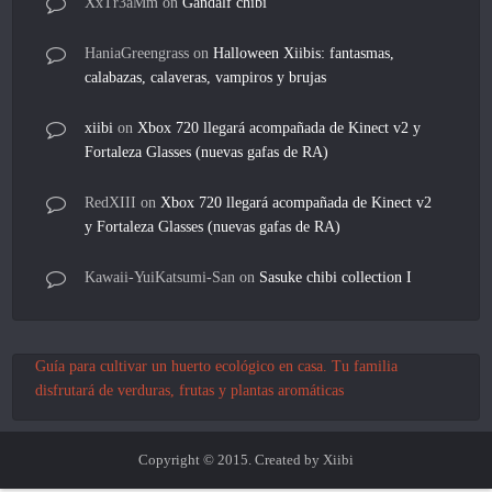
XxTr3aMm
on
Gandalf chibi
HaniaGreengrass
on
Halloween Xiibis: fantasmas,
calabazas, calaveras, vampiros y brujas
xiibi
on
Xbox 720 llegará acompañada de Kinect v2 y
Fortaleza Glasses (nuevas gafas de RA)
RedXIII
on
Xbox 720 llegará acompañada de Kinect v2
y Fortaleza Glasses (nuevas gafas de RA)
Kawaii-YuiKatsumi-San
on
Sasuke chibi collection I
Guía para cultivar un huerto ecológico en casa. Tu familia
disfrutará de verduras, frutas y plantas aromáticas
Copyright © 2015. Created by Xiibi