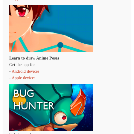
Learn to draw Anime Poses
Get the app for:
-
Android devices
-
Apple devices