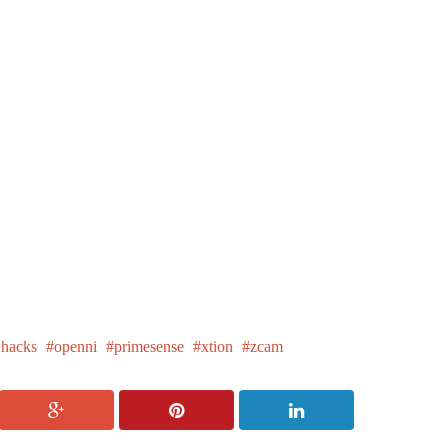
 hacks
openni
primesense
xtion
zcam