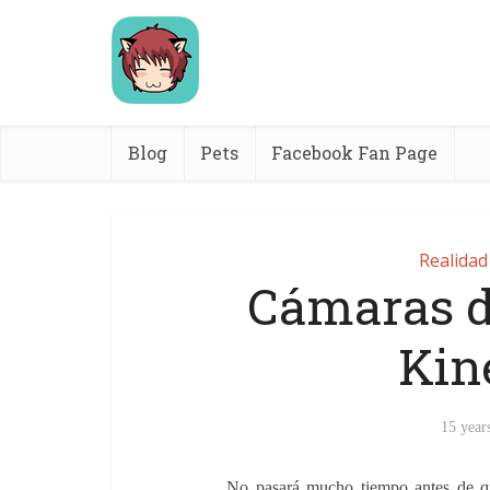
Blog
Pets
Facebook Fan Page
Realida
Cámaras d
Kin
15 year
No pasará mucho tiempo antes de qu