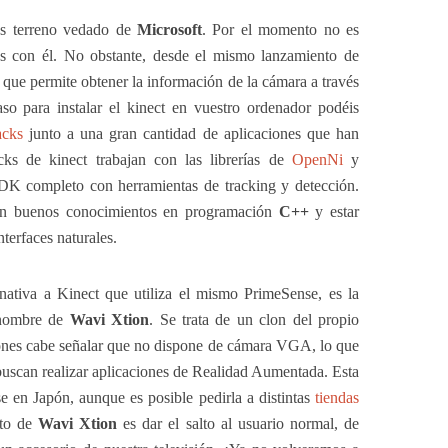
es terreno vedado de
Microsoft
. Por el momento no es
les con él. No obstante, desde el mismo lanzamiento de
 que permite obtener la información de la cámara a través
o para instalar el kinect en vuestro ordenador podéis
acks
junto a una gran cantidad de aplicaciones que han
cks de kinect trabajan con las librerías de
OpenNi
y
DK completo con herramientas de tracking y detección.
eren buenos conocimientos en programación
C++
y estar
nterfaces naturales.
nativa a Kinect que utiliza el mismo PrimeSense, es la
 nombre de
Wavi Xtion
. Se trata de un clon del propio
ciones cabe señalar que no dispone de cámara VGA, lo que
 buscan realizar aplicaciones de Realidad Aumentada. Esta
 en Japón, aunque es posible pedirla a distintas
tiendas
cto de
Wavi Xtion
es dar el salto al usuario normal, de