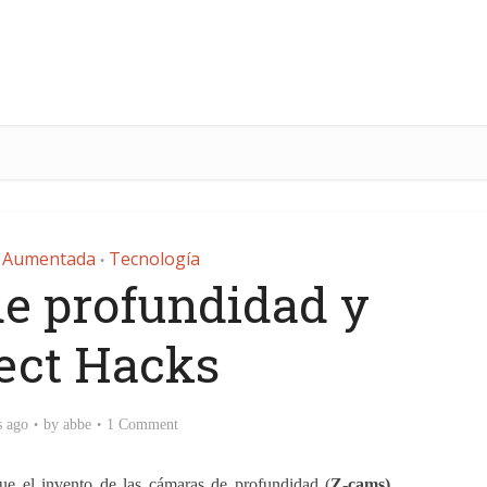
d Aumentada
Tecnología
•
e profundidad y
ect Hacks
s ago
by
abbe
1 Comment
e el invento de las cámaras de profundidad (
Z-cams)