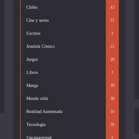
Chibis
43
Cine y series
21
Escritos
3
Jesulink Cómics
22
Juegos
20
Libros
3
Manga
39
Mundo xiibi
38
Realidad Aumentada
16
Tecnología
28
Uncategorized
1