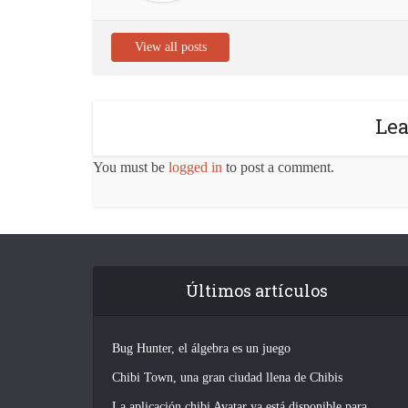
View all posts
Le
You must be
logged in
to post a comment.
Últimos artículos
Bug Hunter, el álgebra es un juego
Chibi Town, una gran ciudad llena de Chibis
La aplicación chibi Avatar ya está disponible para