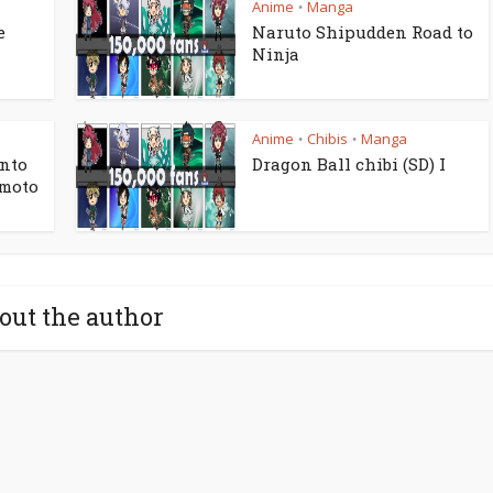
Anime
Manga
•
e
Naruto Shipudden Road to
Ninja
Anime
Chibis
Manga
•
•
onto
Dragon Ball chibi (SD) I
imoto
out the author