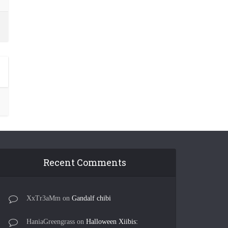
Recent Comments
XxTr3aMm
on
Gandalf chibi
HaniaGreengrass
on
Halloween Xiibis: