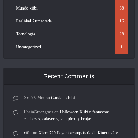
Mundo xiibi
38
Realidad Aumentada
16
Tecnología
28
Uncategorized
1
Recent Comments
XxTr3aMm
on
Gandalf chibi
HaniaGreengrass
on
Halloween Xiibis: fantasmas,
calabazas, calaveras, vampiros y brujas
xiibi
on
Xbox 720 llegará acompañada de Kinect v2 y