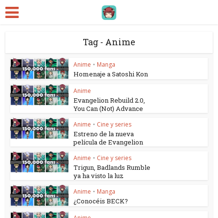
Tag - Anime
Anime
Manga
•
Homenaje a Satoshi Kon
Anime
Evangelion Rebuild 2.0,
You Can (Not) Advance
Anime
Cine y series
•
Estreno de la nueva
película de Evangelion
Anime
Cine y series
•
Trigun, Badlands Rumble
ya ha visto la luz
Anime
Manga
•
¿Conocéis BECK?
Anime