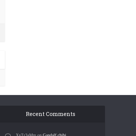
Recent Comments
XxTr3aMm
on
Gandalf chibi