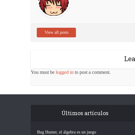
View all posts
Le
You must be
logged in
to post a comment.
Últimos artículos
Bug Hunter, el álgebra es un juego