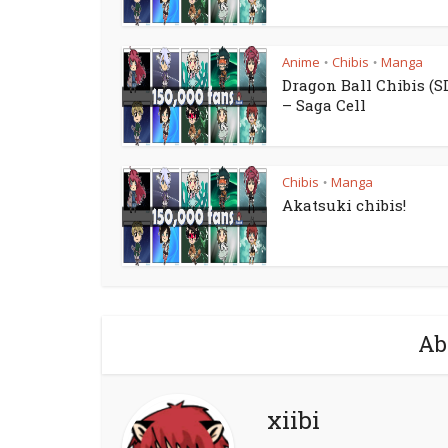
Anime
Chibis
Manga
•
•
Dragon Ball Chibis (SD
– Saga Cell
Chibis
Manga
•
Akatsuki chibis!
Ab
xiibi