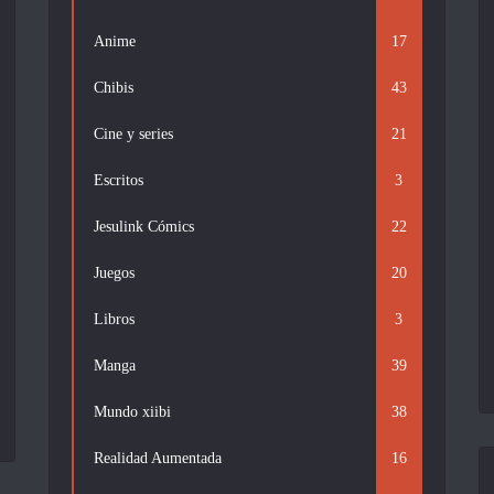
Anime
17
Chibis
43
Cine y series
21
Escritos
3
Jesulink Cómics
22
Juegos
20
Libros
3
Manga
39
Mundo xiibi
38
Realidad Aumentada
16