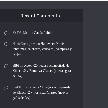
Recent Comments
XxTr3aMm
on
Gandalf chibi
HaniaGreengrass
on
Halloween Xiibis:
fantasmas, calabazas, calaveras, vampiros y
brujas
xiibi
on
Xbox 720 llegará acompañada de
Kinect v2 y Fortaleza Glasses (nuevas gafas
de RA)
RedXIII
on
Xbox 720 llegará acompañada
de Kinect v2 y Fortaleza Glasses (nuevas
gafas de RA)