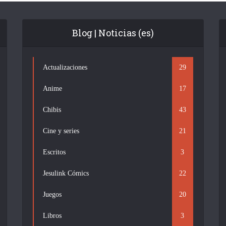
Blog | Noticias (es)
Actualizaciones
29
Anime
17
Chibis
43
Cine y series
21
Escritos
3
Jesulink Cómics
22
Juegos
20
Libros
3