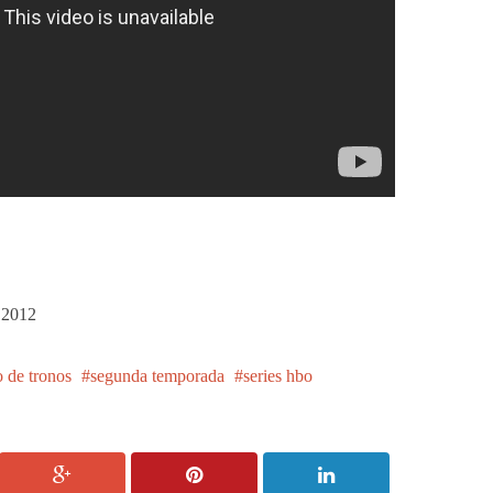
e 2012
 de tronos
segunda temporada
series hbo