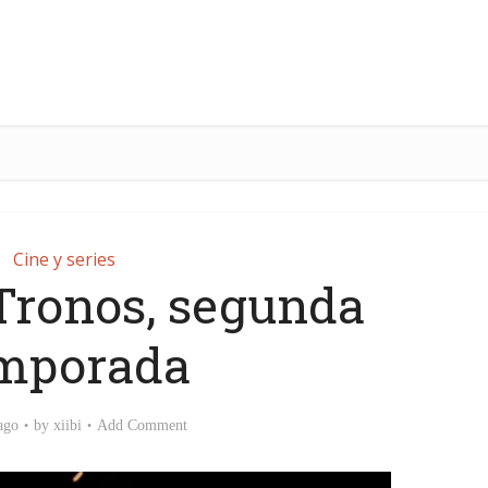
Cine y series
Tronos, segunda
mporada
ago
by
xiibi
Add Comment