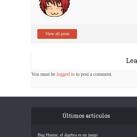
View all posts
Le
You must be
logged in
to post a comment.
Últimos artículos
Bug Hunter, el álgebra es un juego