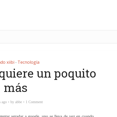
o xiibi
Tecnología
•
quiere un poquito
más
s ago
by
abbe
1 Comment
intentar agradar a google, uno se lleva de vez en cuando