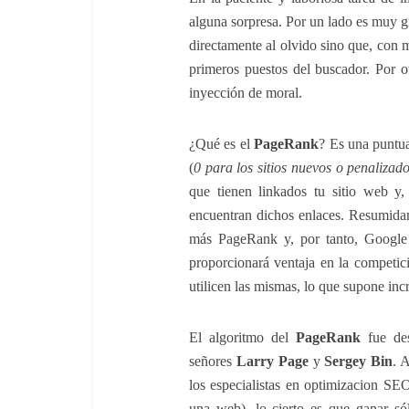
alguna sorpresa. Por un lado es muy 
directamente al olvido sino que, con 
primeros puestos del buscador. Por o
inyección de moral.
¿Qué es el
PageRank
? Es una puntua
(
0 para los sitios nuevos o penalizad
que tienen linkados tu sitio web y
encuentran dichos enlaces. Resumidam
más PageRank y, por tanto, Google 
proporcionará ventaja en la competici
utilicen las mismas, lo que supone inc
El algoritmo del
PageRank
fue des
señores
Larry Page
y
Sergey Bin
. 
los especialistas en optimizacion SE
una web), lo cierto es que ganar s