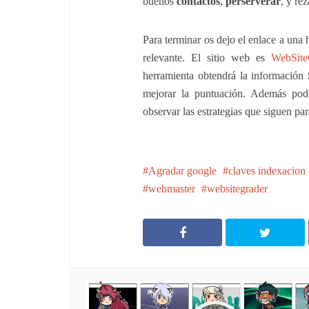
buenos
contactos
,
perserverar
, y re
Para terminar os dejo el enlace a una
relevante. El sitio web es
WebSite
herramienta obtendrá la información
mejorar la puntuación. Además podé
observar las estrategias que siguen par
Agradar google
claves indexacion
webmaster
websitegrader