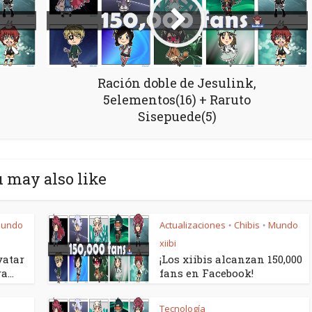
Ración doble de Jesulink,
5elementos(16) + Raruto
Sisepuede(5)
 may also like
undo
Actualizaciones
Chibis
Mundo
•
•
xiibi
vatar
¡Los xiibis alcanzan 150,000
...
fans en Facebook!
Tecnología