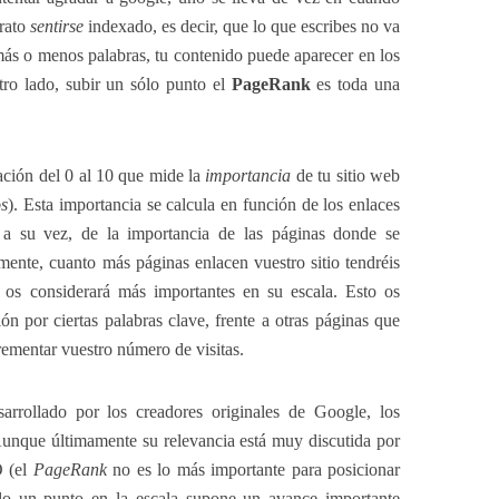
grato
sentirse
indexado, es decir, que lo que escribes no va
más o menos palabras, tu contenido puede aparecer en los
tro lado, subir un sólo punto el
PageRank
es toda una
ción del 0 al 10 que mide la
importancia
de tu sitio web
os
). Esta importancia se calcula en función de los enlaces
, a su vez, de la importancia de las páginas donde se
ente, cuanto más páginas enlacen vuestro sitio tendréis
os considerará más importantes en su escala. Esto os
ón por ciertas palabras clave, frente a otras páginas que
rementar vuestro número de visitas.
arrollado por los creadores originales de Google, los
Aunque últimamente su relevancia está muy discutida por
O (el
PageRank
no es lo más importante para posicionar
ólo un punto en la escala supone un avance importante