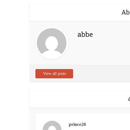
Ab
abbe
View all posts
prince20