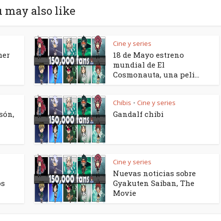
 may also like
Cine y series
mer
18 de Mayo estreno
mundial de El
Cosmonauta, una peli...
Chibis
Cine y series
•
són,
Gandalf chibi
Cine y series
Nuevas noticias sobre
os
Gyakuten Saiban, The
Movie