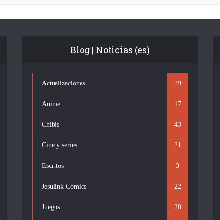
Blog | Noticias (es)
Actualizaciones
29
Anime
17
Chibis
43
Cine y series
21
Escritos
3
Jesulink Cómics
22
Juegos
20