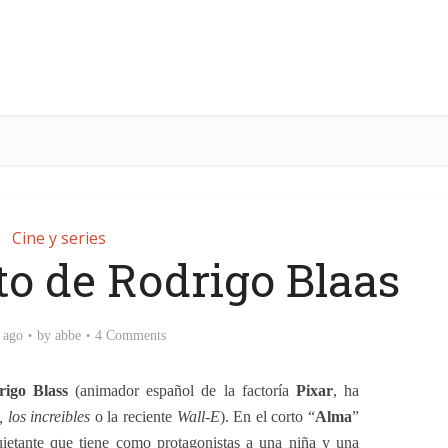
Cine y series
to de Rodrigo Blaas
 ago
by
abbe
4 Comments
rigo Blass
(animador español de la factoría
Pixar
, ha
los increibles
o la reciente
Wall-E
). En el corto “
Alma
”
ietante que tiene como protagonistas a una niña y una