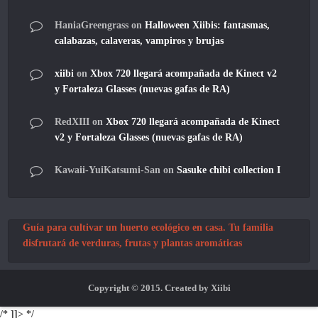
HaniaGreengrass
on
Halloween Xiibis: fantasmas,
calabazas, calaveras, vampiros y brujas
xiibi
on
Xbox 720 llegará acompañada de Kinect v2
y Fortaleza Glasses (nuevas gafas de RA)
RedXIII
on
Xbox 720 llegará acompañada de Kinect
v2 y Fortaleza Glasses (nuevas gafas de RA)
Kawaii-YuiKatsumi-San
on
Sasuke chibi collection I
Guía para cultivar un huerto ecológico en casa. Tu familia
disfrutará de verduras, frutas y plantas aromáticas
Copyright © 2015. Created by Xiibi
/* ]]> */