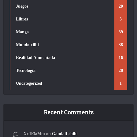
Juegos
20
Libros
3
Manga
39
Mundo xiibi
38
Realidad Aumentada
16
Tecnología
28
Uncategorized
1
Recent Comments
XxTr3aMm
on
Gandalf chibi