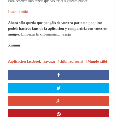
Para acceder sólo tenéis que visitar el siguiente enlace:
I want a xiibi
Ahora sólo queda que pongáis de vuestra parte un poquito:
podéis haceros fans de la aplicación y compartirla con vuestros
amigos. Empieza la xiibimania… jajaja
Xiiiiiiiii
aplicacion facebook
avatar
chibi red social
Mundo xiibi