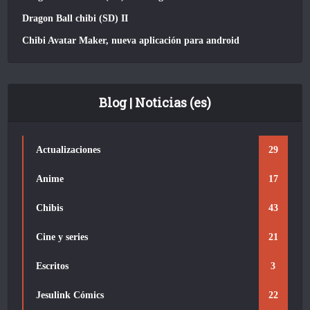
Dragon Ball chibi (SD) II
Chibi Avatar Maker, nueva aplicación para android
Blog | Noticias (es)
Actualizaciones
29
Anime
17
Chibis
43
Cine y series
21
Escritos
3
Jesulink Cómics
22