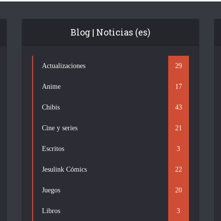
Blog | Noticias (es)
Actualizaciones
29
Anime
17
Chibis
43
Cine y series
21
Escritos
3
Jesulink Cómics
22
Juegos
20
Libros
3