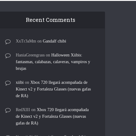
Recent Comments
XxTr3aMm
on
Gandalf chibi
HaniaGreengrass
on
Halloween Xiibis:
fantasmas, calabazas, calaveras, vampiros y
brujas
xiibi
on
Xbox 720 llegará acompañada de
Kinect v2 y Fortaleza Glasses (nuevas gafas
de RA)
RedXIII
on
Xbox 720 llegará acompañada
de Kinect v2 y Fortaleza Glasses (nuevas
gafas de RA)