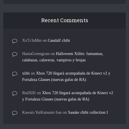
Recent Comments
XxTr3aMm
on
Gandalf chibi
HaniaGreengrass
on
Halloween Xiibis: fantasmas,
calabazas, calaveras, vampiros y brujas
xiibi
on
Xbox 720 llegará acompañada de Kinect v2 y
Fortaleza Glasses (nuevas gafas de RA)
RedXIII
on
Xbox 720 llegará acompañada de Kinect v2
y Fortaleza Glasses (nuevas gafas de RA)
Kawaii-YuiKatsumi-San
on
Sasuke chibi collection I