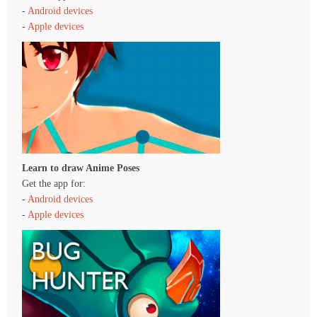
-
Android devices
-
Apple devices
Learn to draw Anime Poses
Get the app for:
-
Android devices
-
Apple devices