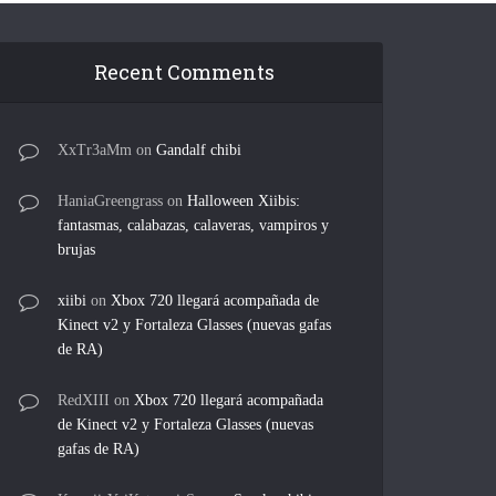
Recent Comments
XxTr3aMm
on
Gandalf chibi
HaniaGreengrass
on
Halloween Xiibis:
fantasmas, calabazas, calaveras, vampiros y
brujas
xiibi
on
Xbox 720 llegará acompañada de
Kinect v2 y Fortaleza Glasses (nuevas gafas
de RA)
RedXIII
on
Xbox 720 llegará acompañada
de Kinect v2 y Fortaleza Glasses (nuevas
gafas de RA)