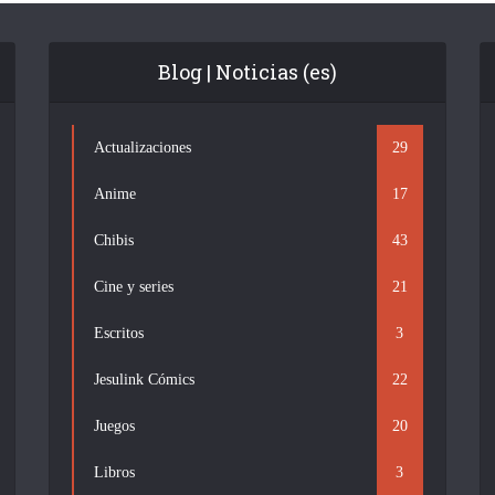
Blog | Noticias (es)
Actualizaciones
29
Anime
17
Chibis
43
Cine y series
21
Escritos
3
Jesulink Cómics
22
Juegos
20
Libros
3