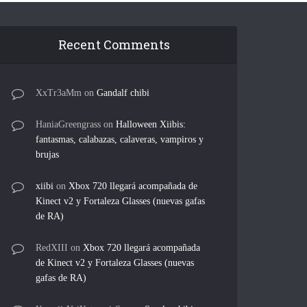
Recent Comments
XxTr3aMm
on
Gandalf chibi
HaniaGreengrass
on
Halloween Xiibis:
fantasmas, calabazas, calaveras, vampiros y
brujas
xiibi
on
Xbox 720 llegará acompañada de
Kinect v2 y Fortaleza Glasses (nuevas gafas
de RA)
RedXIII
on
Xbox 720 llegará acompañada
de Kinect v2 y Fortaleza Glasses (nuevas
gafas de RA)