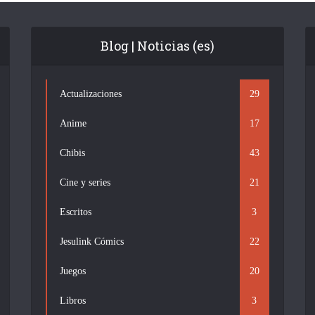
Blog | Noticias (es)
Actualizaciones
29
Anime
17
Chibis
43
Cine y series
21
Escritos
3
Jesulink Cómics
22
Juegos
20
Libros
3