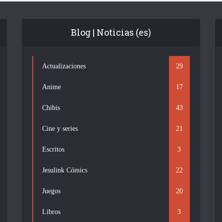
Blog | Noticias (es)
Actualizaciones
29
Anime
17
Chibis
43
Cine y series
21
Escritos
3
Jesulink Cómics
22
Juegos
20
Libros
3