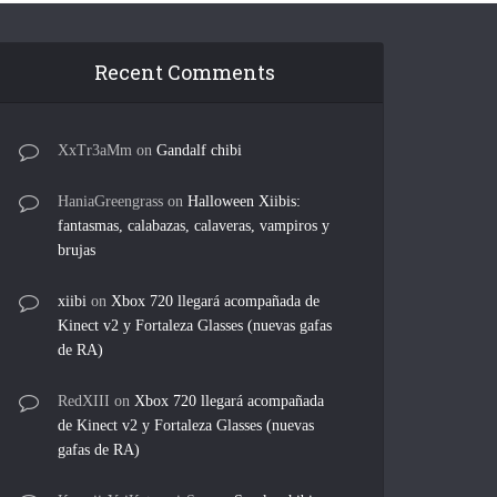
Recent Comments
XxTr3aMm
on
Gandalf chibi
HaniaGreengrass
on
Halloween Xiibis:
fantasmas, calabazas, calaveras, vampiros y
brujas
xiibi
on
Xbox 720 llegará acompañada de
Kinect v2 y Fortaleza Glasses (nuevas gafas
de RA)
RedXIII
on
Xbox 720 llegará acompañada
de Kinect v2 y Fortaleza Glasses (nuevas
gafas de RA)