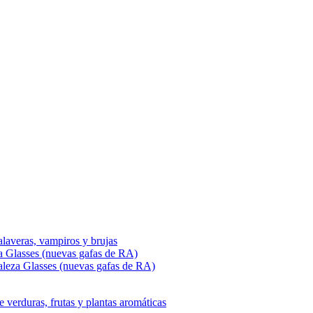
alaveras, vampiros y brujas
a Glasses (nuevas gafas de RA)
leza Glasses (nuevas gafas de RA)
e verduras, frutas y plantas aromáticas