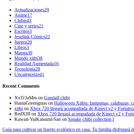
Actualizaciones
29
Anime
17
Chibis
43
Cine y series
21
Escritos
3
Jesulink Cómics
22
Juegos
20
Libros
3
Manga
39
Mundo xiibi
38
Realidad Aumentada
16
Tecnología
28
Uncategorized
1
Recent Comments
XxTr3aMm
on
Gandalf chibi
HaniaGreengrass
on
Halloween Xiibis: fantasmas, calabazas, c
xiibi
on
Xbox 720 llegará acompañada de Kinect v2 y Fortalez
RedXIII
on
Xbox 720 llegará acompañada de Kinect v2 y Forta
Kawaii-YuiKatsumi-San
on
Sasuke chibi collection I
Guía para cultivar un huerto ecológico en casa. Tu familia disfrutará d