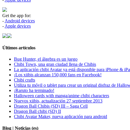
Get the app for:
-
Android devices
-
Apple devices
Últimos artículos
Bug Hunter, el álgebra es un juego
Chibi Town, una gran ciudad llena de Chibis
La aplicación chibi Avatar ya está disponible para iPhone & iP
¡Los xiibis alcanzan 150,000 fans en Facebook!
Chibi crafts
Utiliza tu móvil o tablet para crear un original disfraz de Hallo
¡Raruto ha terminado!
Halloween cards with manga/anime chibi characters
Nuevos xiibis, actualización 27 septiembre 2013
Dragon Ball Chibis (SD) III – Saga Cell
Dragon Ball chibi (SD) II
Chibi Avatar Maker, nueva aplicación para android
Blog | Noticias (es)