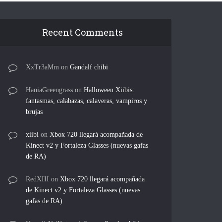
Recent Comments
XxTr3aMm
on
Gandalf chibi
HaniaGreengrass
on
Halloween Xiibis:
fantasmas, calabazas, calaveras, vampiros y
brujas
xiibi
on
Xbox 720 llegará acompañada de
Kinect v2 y Fortaleza Glasses (nuevas gafas
de RA)
RedXIII
on
Xbox 720 llegará acompañada
de Kinect v2 y Fortaleza Glasses (nuevas
gafas de RA)