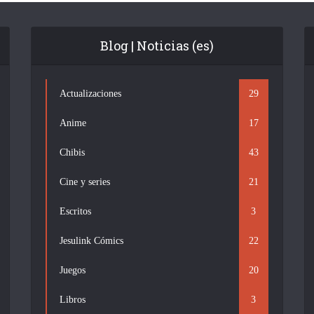
Blog | Noticias (es)
Actualizaciones
29
Anime
17
Chibis
43
Cine y series
21
Escritos
3
Jesulink Cómics
22
Juegos
20
Libros
3