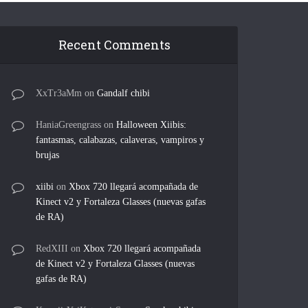
Recent Comments
XxTr3aMm
on
Gandalf chibi
HaniaGreengrass
on
Halloween Xiibis:
fantasmas, calabazas, calaveras, vampiros y
brujas
xiibi
on
Xbox 720 llegará acompañada de
Kinect v2 y Fortaleza Glasses (nuevas gafas
de RA)
RedXIII
on
Xbox 720 llegará acompañada
de Kinect v2 y Fortaleza Glasses (nuevas
gafas de RA)