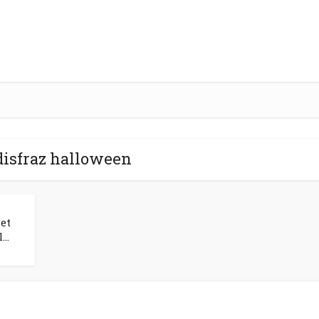
disfraz halloween
let
..