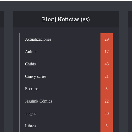
Blog | Noticias (es)
Actualizaciones
29
Anime
17
Chibis
43
Cine y series
21
Escritos
3
Jesulink Cómics
22
Juegos
20
Libros
3