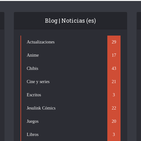
Blog | Noticias (es)
Actualizaciones
29
Anime
17
Chibis
43
Cine y series
21
Escritos
3
Jesulink Cómics
22
Juegos
20
Libros
3