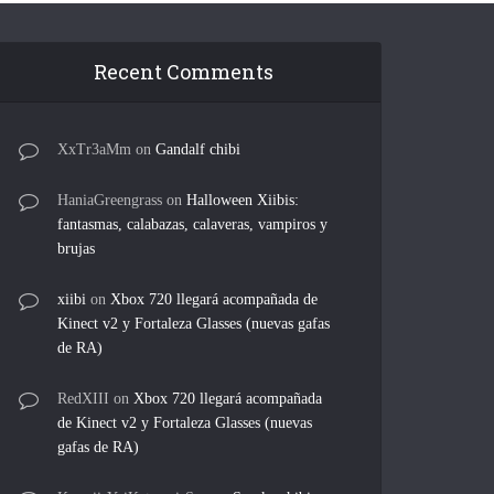
Recent Comments
XxTr3aMm
on
Gandalf chibi
HaniaGreengrass
on
Halloween Xiibis:
fantasmas, calabazas, calaveras, vampiros y
brujas
xiibi
on
Xbox 720 llegará acompañada de
Kinect v2 y Fortaleza Glasses (nuevas gafas
de RA)
RedXIII
on
Xbox 720 llegará acompañada
de Kinect v2 y Fortaleza Glasses (nuevas
gafas de RA)