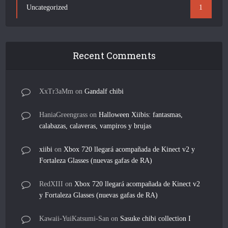
Uncategorized
1
Recent Comments
XxTr3aMm
on
Gandalf chibi
HaniaGreengrass
on
Halloween Xiibis: fantasmas,
calabazas, calaveras, vampiros y brujas
xiibi
on
Xbox 720 llegará acompañada de Kinect v2 y
Fortaleza Glasses (nuevas gafas de RA)
RedXIII
on
Xbox 720 llegará acompañada de Kinect v2
y Fortaleza Glasses (nuevas gafas de RA)
Kawaii-YuiKatsumi-San
on
Sasuke chibi collection I