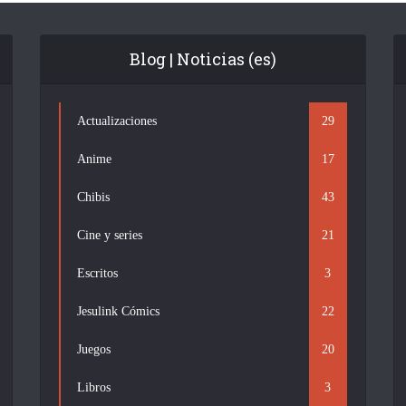
Blog | Noticias (es)
Actualizaciones
29
Anime
17
Chibis
43
Cine y series
21
Escritos
3
Jesulink Cómics
22
Juegos
20
Libros
3