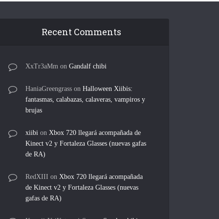
Recent Comments
XxTr3aMm
on
Gandalf chibi
HaniaGreengrass
on
Halloween Xiibis:
fantasmas, calabazas, calaveras, vampiros y
brujas
xiibi
on
Xbox 720 llegará acompañada de
Kinect v2 y Fortaleza Glasses (nuevas gafas
de RA)
RedXIII
on
Xbox 720 llegará acompañada
de Kinect v2 y Fortaleza Glasses (nuevas
gafas de RA)